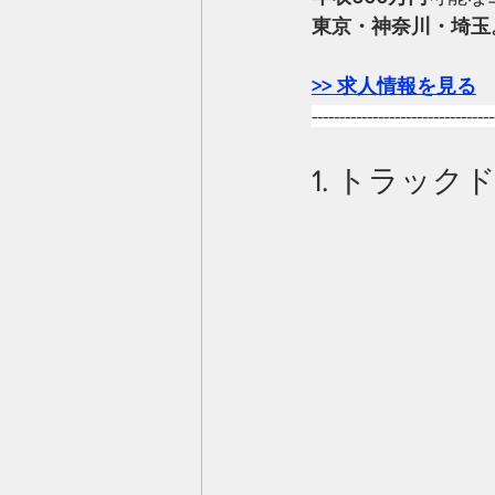
東京・神奈川・埼玉
>> 
求人情報を見る
---------------------------------
1. トラック